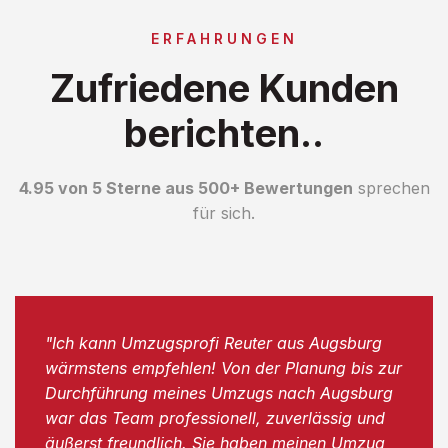
ERFAHRUNGEN
Zufriedene Kunden
berichten..
4.95 von 5 Sterne aus 500+ Bewertungen
sprechen
für sich.
"Ich kann Umzugsprofi Reuter aus Augsburg
wärmstens empfehlen! Von der Planung bis zur
Durchführung meines Umzugs nach Augsburg
war das Team professionell, zuverlässig und
äußerst freundlich. Sie haben meinen Umzug