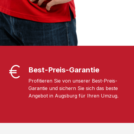
Best-Preis-Garantie
Profitieren Sie von unserer Best-Preis-
Garantie und sichern Sie sich das beste
Angebot in Augsburg für Ihren Umzug.