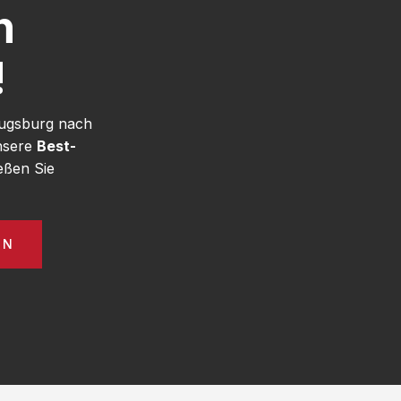
h
!
Augsburg nach
unsere
Best-
eßen Sie
EN