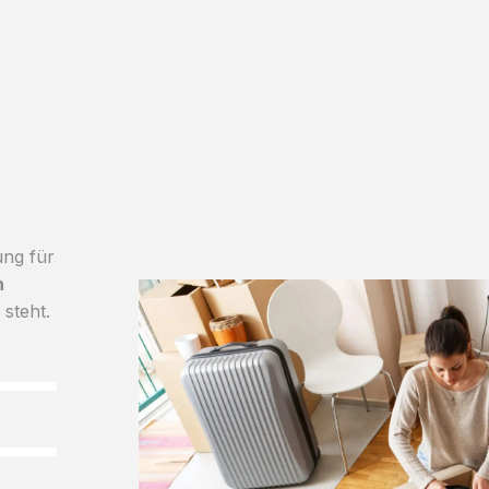
ung für
h
 steht.