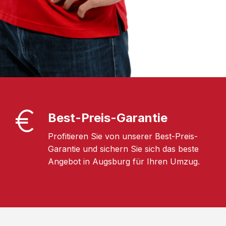
Best-Preis-Garantie
Profitieren Sie von unserer Best-Preis-
Garantie und sichern Sie sich das beste
Angebot in Augsburg für Ihren Umzug.