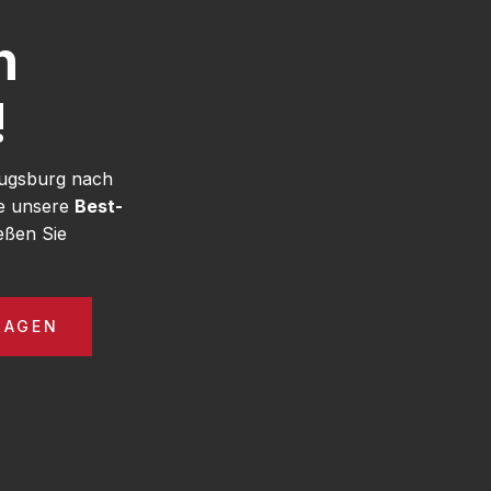
h
!
Augsburg nach
ie unsere
Best-
eßen Sie
RAGEN