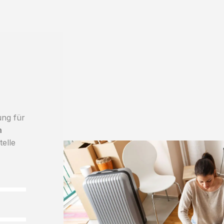
ung für
h
telle