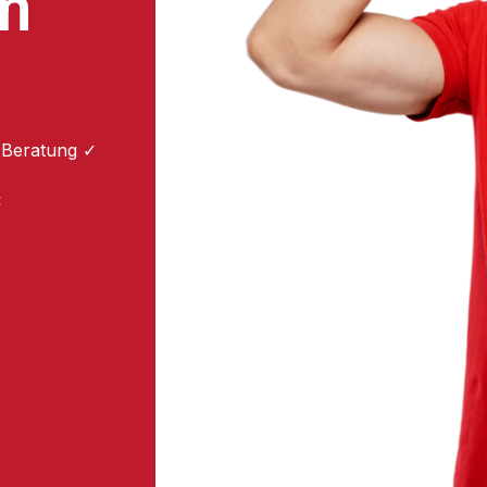
m
 Beratung ✓
: