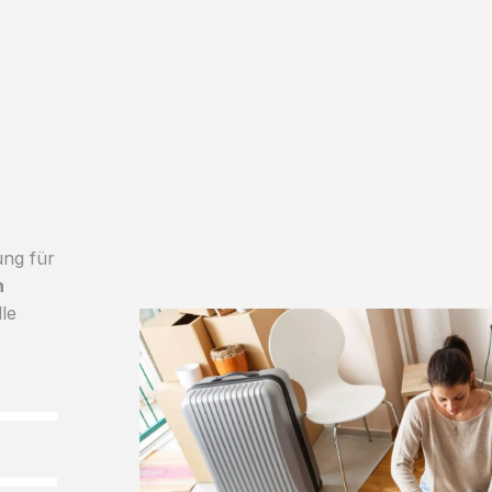
ung für
h
lle