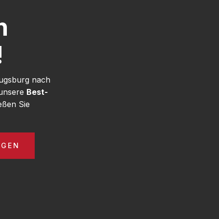
h
!
Augsburg nach
 unsere
Best-
eßen Sie
AGEN