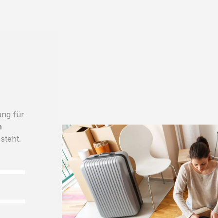
ung für
h
steht.