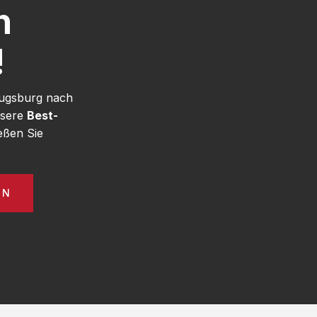
h
!
Augsburg nach
nsere
Best-
eßen Sie
EN