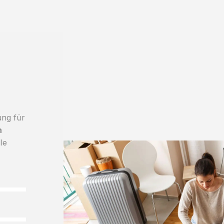
ung für
h
le