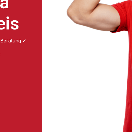
ea
eis
 Beratung ✓
: