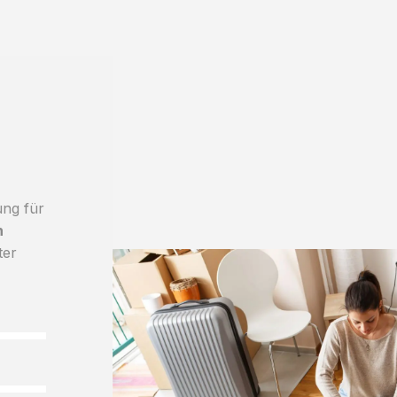
a
ung für
h
ter