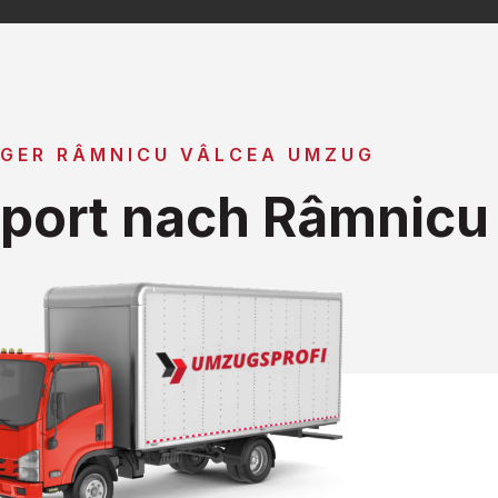
IGER RÂMNICU VÂLCEA UMZUG
port nach Râmnicu