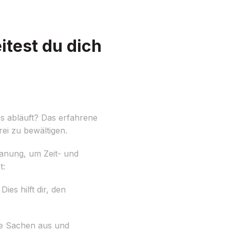
test du dich
s abläuft? Das erfahrene
ei zu bewältigen.
Planung, um Zeit- und
t:
ies hilft dir, den
ne Sachen aus und