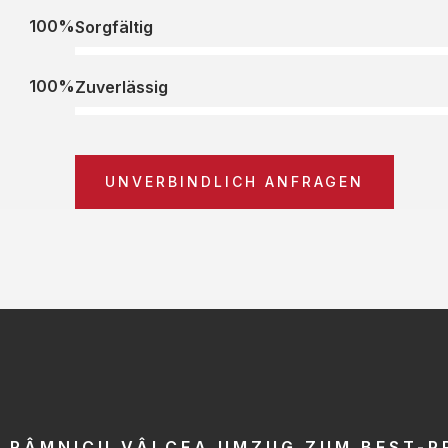
100%
Sorgfältig
100%
Zuverlässig
UNVERBINDLICH ANFRAGEN
RÂMNICU VÂLCEA UMZUG ZUM BEST-P