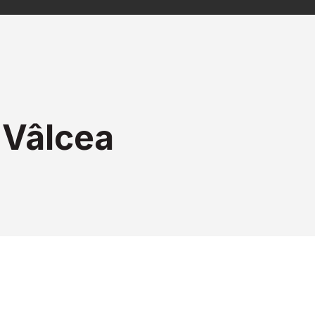
 Vâlcea