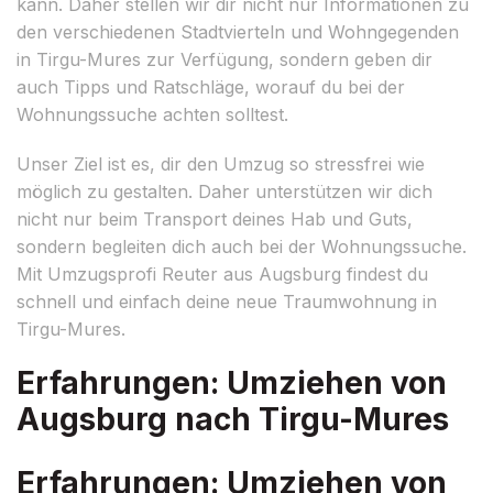
kann. Daher stellen wir dir nicht nur Informationen zu
den verschiedenen Stadtvierteln und Wohngegenden
in Tirgu-Mures zur Verfügung, sondern geben dir
auch Tipps und Ratschläge, worauf du bei der
Wohnungssuche achten solltest.
Unser Ziel ist es, dir den Umzug so stressfrei wie
möglich zu gestalten. Daher unterstützen wir dich
nicht nur beim Transport deines Hab und Guts,
sondern begleiten dich auch bei der Wohnungssuche.
Mit Umzugsprofi Reuter aus Augsburg findest du
schnell und einfach deine neue Traumwohnung in
Tirgu-Mures.
Erfahrungen: Umziehen von
Augsburg nach Tirgu-Mures
Erfahrungen: Umziehen von