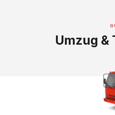
G
Umzug & T