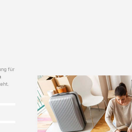
ung für
h
teht.