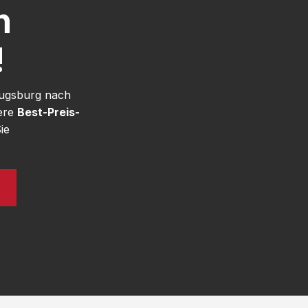
h
!
Augsburg nach
sere
Best-Preis-
ie