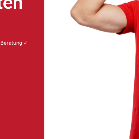
ten
 Beratung ✓
: