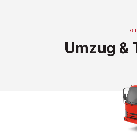
G
Umzug & T