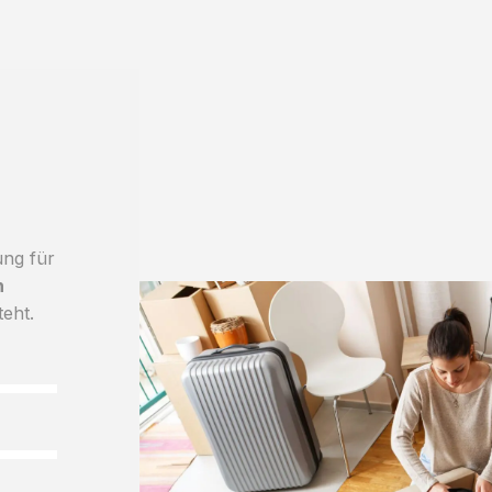
ung für
h
teht.