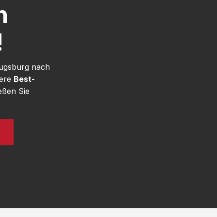
h
!
Augsburg nach
sere
Best-
eßen Sie