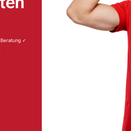
ten
 Beratung ✓
: