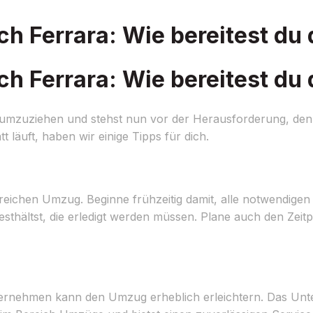
 Ferrara: Wie bereitest du 
 Ferrara: Wie bereitest du 
 umzuziehen und stehst nun vor der Herausforderung, de
tt läuft, haben wir einige Tipps für dich.
greichen Umzug. Beginne frühzeitig damit, alle notwendigen 
festhältst, die erledigt werden müssen. Plane auch den Zei
ernehmen kann den Umzug erheblich erleichtern. Das U