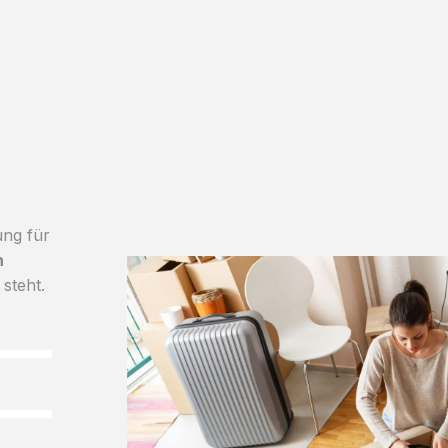
ung für
h
 steht.