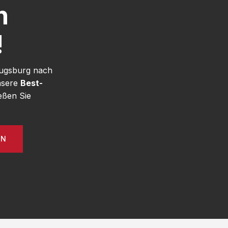
h
!
Augsburg nach
nsere
Best-
eßen Sie
EN