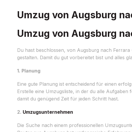
Umzug von Augsburg nach
Umzug von Augsburg nach
Du hast beschlossen, von Augsburg nach Ferrara
gestalten. Damit du gut vorbereitet bist und alles gla
1. Planung
Eine gute Planung ist entscheidend für einen erfol
Erstelle eine Umzugsliste, in der du alle Aufgaben 
damit du genügend Zeit für jeden Schritt hast.
2.
Umzugsunternehmen
Die Suche nach einem professionellen Umzugsunt