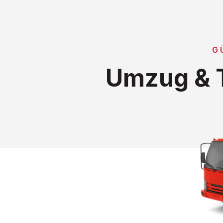
G
Umzug & T