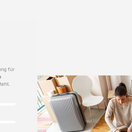
ung für
h
teht.