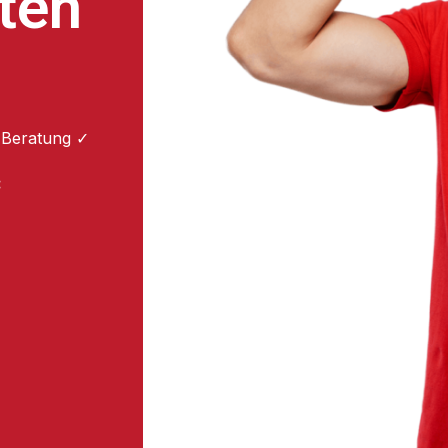
ten
 Beratung ✓
: