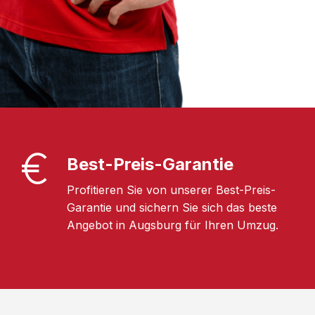
Best-Preis-Garantie
Profitieren Sie von unserer Best-Preis-
Garantie und sichern Sie sich das beste
Angebot in Augsburg für Ihren Umzug.