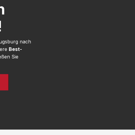
h
!
Augsburg nach
sere
Best-
eßen Sie