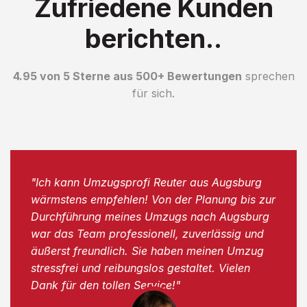
Zufriedene Kunden
berichten..
4.95 von 5 Sterne aus 500+ Bewertungen
sprechen
für sich.
"Ich kann Umzugsprofi Reuter aus Augsburg
wärmstens empfehlen! Von der Planung bis zur
Durchführung meines Umzugs nach Augsburg
war das Team professionell, zuverlässig und
äußerst freundlich. Sie haben meinen Umzug
stressfrei und reibungslos gestaltet. Vielen
Dank für den tollen Service!"