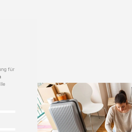
ung für
h
lle