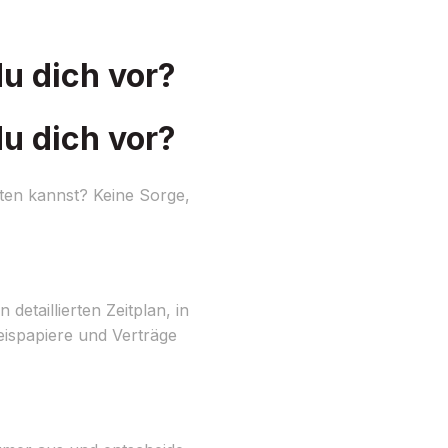
u dich vor?
u dich vor?
ten kannst? Keine Sorge,
etaillierten Zeitplan, in
eispapiere und Verträge