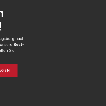
h
!
Augsburg nach
e unsere
Best-
eßen Sie
AGEN