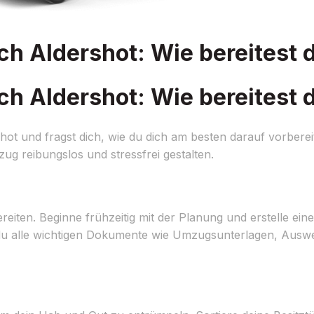
 Aldershot: Wie bereitest d
 Aldershot: Wie bereitest d
t und fragst dich, wie du dich am besten darauf vorberei
ug reibungslos und stressfrei gestalten.
en. Beginne frühzeitig mit der Planung und erstelle einen d
s du alle wichtigen Dokumente wie Umzugsunterlagen, Ausw