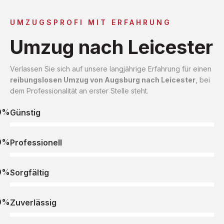
UMZUGSPROFI MIT ERFAHRUNG
Umzug nach Leicester
Verlassen Sie sich auf unsere langjährige Erfahrung für einen
reibungslosen Umzug von Augsburg nach Leicester
, bei
dem Professionalität an erster Stelle steht.
0%
Günstig
0%
Professionell
0%
Sorgfältig
0%
Zuverlässig