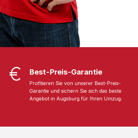
Best-Preis-Garantie
Profitieren Sie von unserer Best-Preis-
Garantie und sichern Sie sich das beste
Angebot in Augsburg für Ihren Umzug.