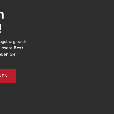
h
!
Augsburg nach
 unsere
Best-
eßen Sie
GEN