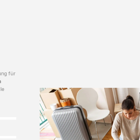
ung für
h
le