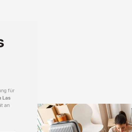
s
ung für
h Las
ät an