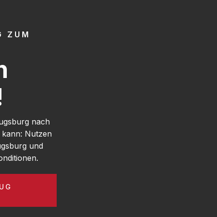
G ZUM
h
!
Augsburg nach
n kann: Nutzen
ugsburg und
nditionen.
ZUG