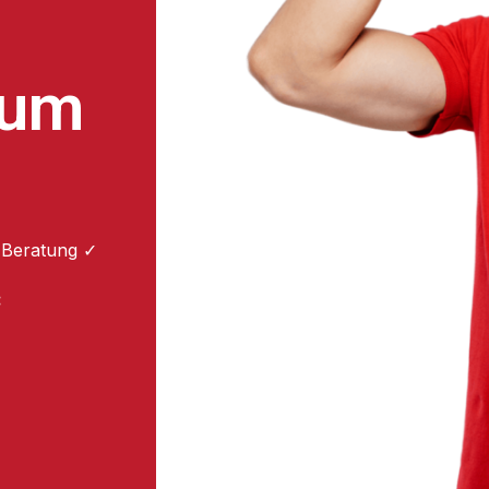
zum
 Beratung ✓
: